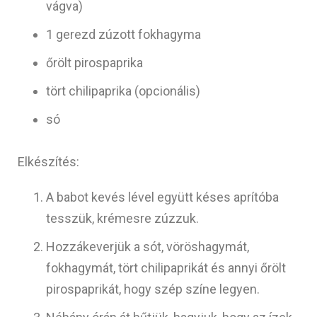
vágva)
1 gerezd zúzott fokhagyma
őrölt pirospaprika
tört chilipaprika (opcionális)
só
Elkészítés:
A babot kevés lével együtt késes aprítóba
tesszük, krémesre zúzzuk.
Hozzákeverjük a sót, vöröshagymát,
fokhagymát, tört chilipaprikát és annyi őrölt
pirospaprikát, hogy szép színe legyen.