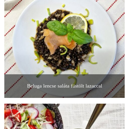
Beluga lencse saláta füstölt lazaccal