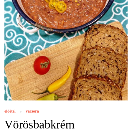
előétel
vacsora
Vörösbabkrém