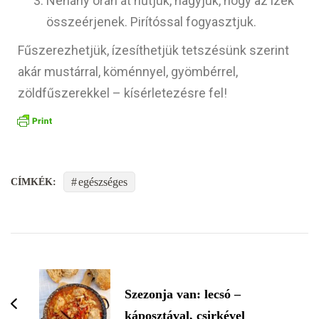
Néhány órán át hűtjük, hagyjuk, hogy az ízek
összeérjenek. Pirítóssal fogyasztjuk.
Fűszerezhetjük, ízesíthetjük tetszésünk szerint
akár mustárral, köménnyel, gyömbérrel,
zöldfűszerekkel – kísérletezésre fel!
egészséges
CÍMKÉK:
Szezonja van: lecsó –
káposztával, csirkével