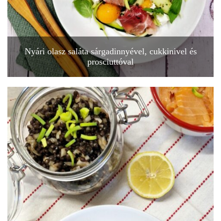
Nyári olasz saláta sárgadinnyével, cukkinivel és
prosciuttóval