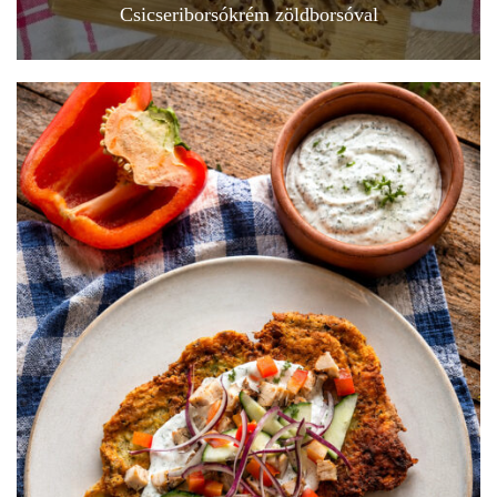
Csicseriborsókrém zöldborsóval