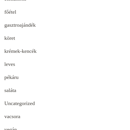
főétel
gasztroajándék
köret
krémek-kencék
leves
pékáru
saláta
Uncategorized
vacsora
vegán