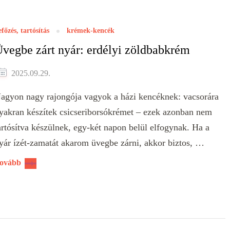
efőzés, tartósítás
krémek-kencék
vegbe zárt nyár: erdélyi zöldbabkrém
2025.09.29.
agyon nagy rajongója vagyok a házi kencéknek: vacsorára
yakran készítek csicseriborsókrémet – ezek azonban nem
artósítva készülnek, egy-két napon belül elfogynak. Ha a
yár ízét-zamatát akarom üvegbe zárni, akkor biztos, …
ovább