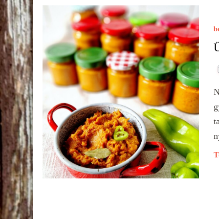
b
Ü
N
g
t
n
T