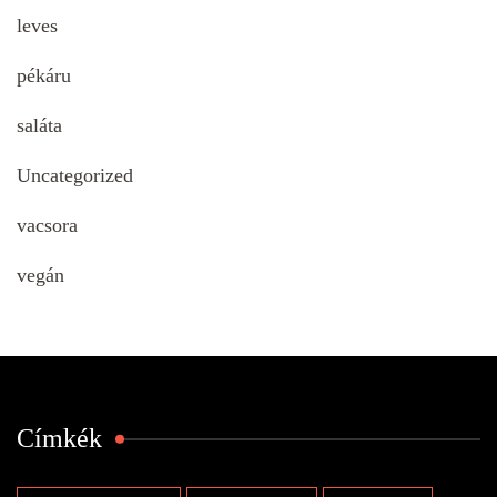
leves
pékáru
saláta
Uncategorized
vacsora
vegán
Címkék