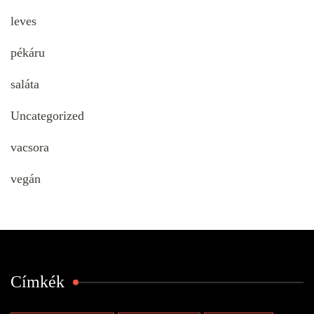
leves
pékáru
saláta
Uncategorized
vacsora
vegán
Címkék