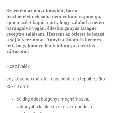
Szeretem az olasz konyhát, bár a
tésztaételeknek soha nem voltam rajongója,
éppen ezért kapóra jött, hogy valahol a neten
barangolva vegán, édesburgonyás lasagne
receptre találtam. Hoztam az ötletet és hozzá
a saját verziómat. Annyira finom és krémes
lett, hogy könnyedén felülmúlja a tésztás
változatot!
Hozzávalók:
egy közepes méretű, magasabb falú tepsihez (kb.
30×40 cm):
60 dkg édesburgonya meghámozva,
vékonyabb karikákra szelve (mandolin