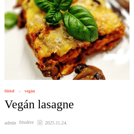
főétel
vegán
Vegán lasagne
frissítve
admin
2025.11.24.