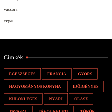
vacsora
vegán
Címkék
EGÉSZSÉGES
FRANCIA
GYORS
HAGYOMÁNYOS KONYHA
IDŐIGÉNYES
KÜLÖNLEGES
NYÁRI
OLASZ
TAVASZI
TÁVOL KELETI
TÖRÖK