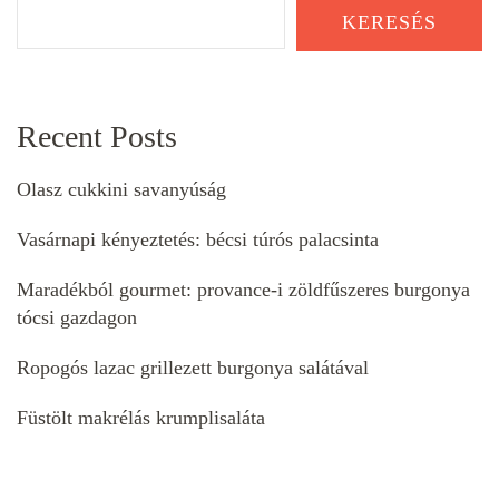
KERESÉS
Recent Posts
Olasz cukkini savanyúság
Vasárnapi kényeztetés: bécsi túrós palacsinta
Maradékból gourmet: provance-i zöldfűszeres burgonya
tócsi gazdagon
Ropogós lazac grillezett burgonya salátával
Füstölt makrélás krumplisaláta