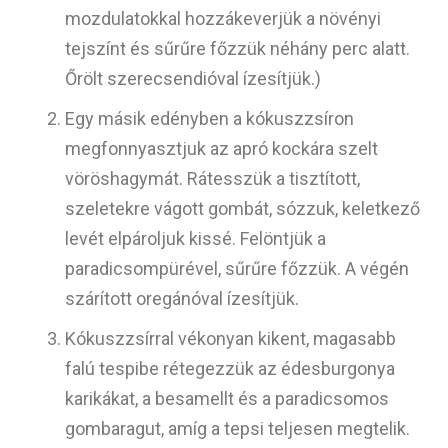
mozdulatokkal hozzákeverjük a növényi
tejszínt és sűrűre főzzük néhány perc alatt.
Őrölt szerecsendióval ízesítjük.)
Egy másik edényben a kókuszzsíron
megfonnyasztjuk az apró kockára szelt
vöröshagymát. Rátesszük a tisztított,
szeletekre vágott gombát, sózzuk, keletkező
levét elpároljuk kissé. Felöntjük a
paradicsompürével, sűrűre főzzük. A végén
szárított oregánóval ízesítjük.
Kókuszzsírral vékonyan kikent, magasabb
falú tespibe rétegezzük az édesburgonya
karikákat, a besamellt és a paradicsomos
gombaragut, amíg a tepsi teljesen megtelik.