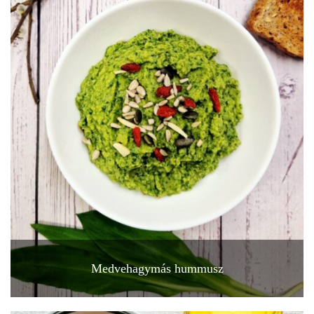
Medvehagymás hummusz