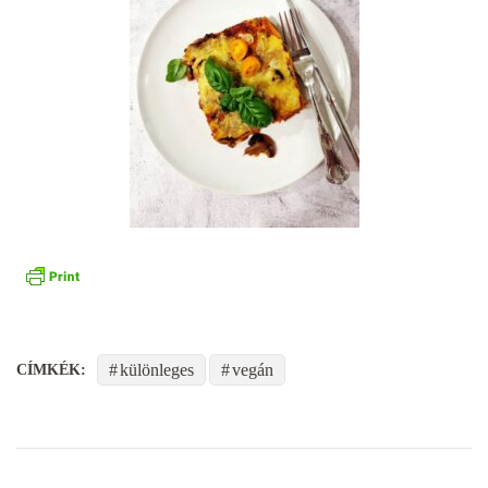
különleges
vegán
CÍMKÉK: