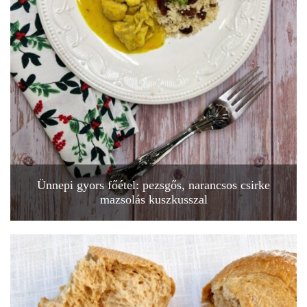
Ünnepi gyors főétel: pezsgős, narancsos csirke
mazsolás kuszkusszal