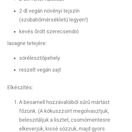
2 dl vegán növényi tejszín
(szobahőmérsékletű legyen!)
kevés őrölt szerecsendió
lasagne tetejére:
sörélesztőpehely
reszelt vegán sajt
Elkészítés:
A besamell hozzávalóiból sűrű mártást
főzünk. (A kókuszzsírt megolvasztjuk,
beleszitáljuk a lisztet, csomómentesre
elkeverjük, kissé sózzuk, majd gyors