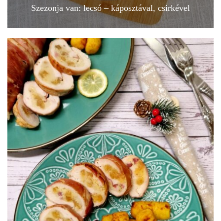
Szezonja van: lecsó – káposztával, csirkével