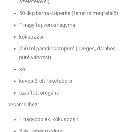
szeletelővel)
50 dkg barna csiperke (fehér is megfelelő)
1 nagy fej vöröshagyma
kókuszzsír
750 ml paradicsompüré (üveges, darabos
püré változat)
só
kevés őrölt feketebors
szárított oregánó
besamellhez:
1 nagyobb ek. kókuszzsír
2 ek. fehér rizsliszt