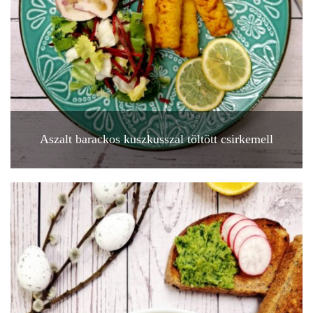
Aszalt barackos kuszkusszal töltött csirkemell