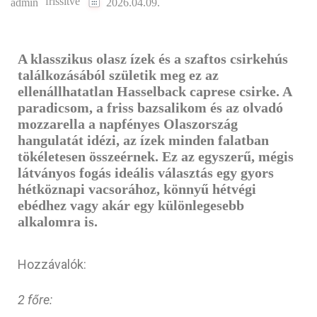
frissítve
admin
2026.04.09.
A klasszikus olasz ízek és a szaftos csirkehús
találkozásából születik meg ez az
ellenállhatatlan Hasselback caprese csirke. A
paradicsom, a friss bazsalikom és az olvadó
mozzarella a napfényes Olaszország
hangulatát idézi, az ízek minden falatban
tökéletesen összeérnek. Ez az egyszerű, mégis
látványos fogás ideális választás egy gyors
hétköznapi vacsorához, könnyű hétvégi
ebédhez vagy akár egy különlegesebb
alkalomra is.
Hozzávalók:
2 főre: