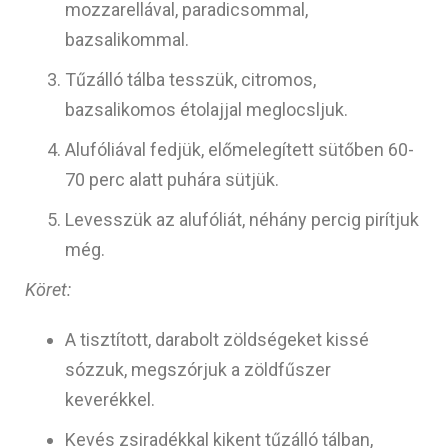
mozzarellával, paradicsommal,
bazsalikommal.
Tűzálló tálba tesszük, citromos,
bazsalikomos étolajjal meglocsljuk.
Alufóliával fedjük, előmelegített sütőben 60-
70 perc alatt puhára sütjük.
Levesszük az alufóliát, néhány percig pirítjuk
még.
Köret:
A tisztított, darabolt zöldségeket kissé
sózzuk, megszórjuk a zöldfűszer
keverékkel.
Kevés zsiradékkal kikent tűzálló tálban,