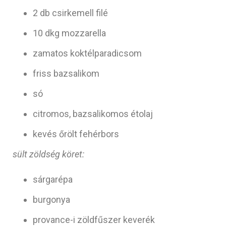
2 db csirkemell filé
10 dkg mozzarella
zamatos koktélparadicsom
friss bazsalikom
só
citromos, bazsalikomos étolaj
kevés őrölt fehérbors
sült zöldség köret:
sárgarépa
burgonya
provance-i zöldfűszer keverék