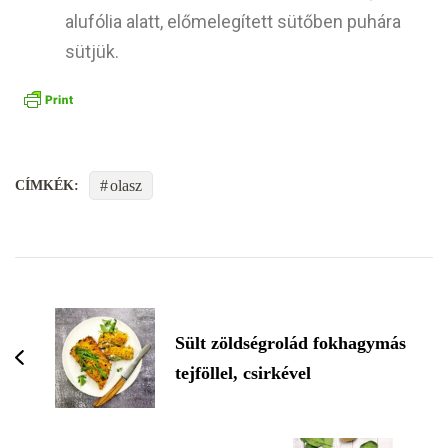
alufólia alatt, előmelegített sütőben puhára
sütjük.
olasz
CÍMKÉK:
Sült zöldségrolád fokhagymás
tejföllel, csirkével