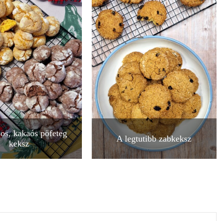
os, kakaós pöfeteg
A legtutibb zabkeksz
keksz