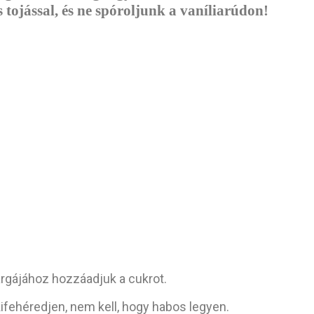
 tojással, és ne spóroljunk a vaníliarúdon!
árgájához hozzáadjuk a cukrot.
 kifehéredjen, nem kell, hogy habos legyen.