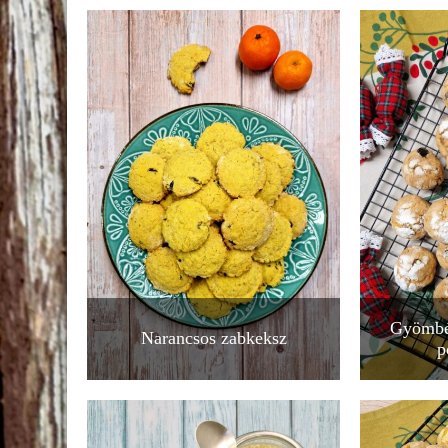
Gyömbér
Narancsos zabkeksz
p