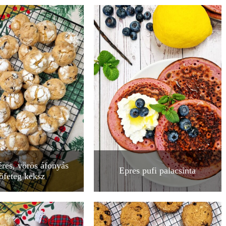
es, vörös áfonyás
Epres pufi palacsinta
öfeteg keksz