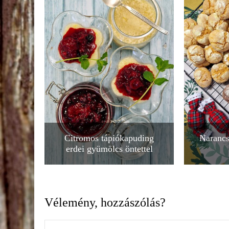
Citromos tápiókapuding
Narancs
erdei gyümölcs öntettel
Vélemény, hozzászólás?