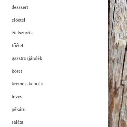
desszert
előétel
ételsztorik
főétel
gasztroajándék
köret
krémek-kencék
leves
pékáru
saláta