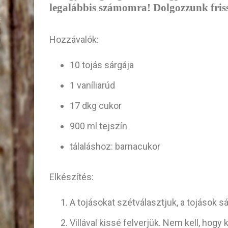
legalábbis számomra! Dolgozzunk friss
Hozzávalók:
10 tojás sárgája
1 vaníliarúd
17 dkg cukor
900 ml tejszín
tálaláshoz: barnacukor
Elkészítés:
A tojásokat szétválasztjuk, a tojások s
Villával kissé felverjük. Nem kell, hogy