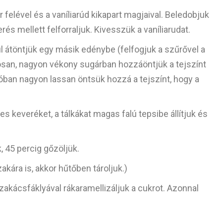
felével és a vaníliarúd kikapart magjaival. Beledobjuk
erés mellett felforraljuk. Kivesszük a vaníliarudat.
l átöntjük egy másik edénybe (felfogjuk a szűrővel a
san, nagyon vékony sugárban hozzáöntjük a tejszínt
lóban nagyon lassan öntsük hozzá a tejszínt, hogy a
es keveréket, a tálkákat magas falú tepsibe állítjuk és
, 45 percig gőzöljük.
akára is, akkor hűtőben tároljuk.)
zakácsfáklyával rákaramellizáljuk a cukrot. Azonnal