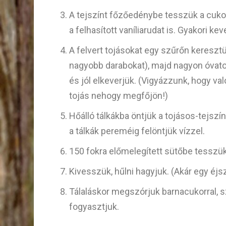
A tejszínt főzőedénybe tesszük a cukor 
a felhasított vaníliarudat is. Gyakori kev
A felvert tojásokat egy szűrőn keresztü
nagyobb darabokat), majd nagyon óvato
és jól elkeverjük. (Vigyázzunk, hogy va
tojás nehogy megfőjön!)
Hőálló tálkákba öntjük a tojásos-tejszín
a tálkák pereméig felöntjük vízzel.
150 fokra előmelegített sütőbe tesszük
Kivesszük, hűlni hagyjuk. (Akár egy éjsz
Tálaláskor megszórjuk barnacukorral, s
fogyasztjuk.