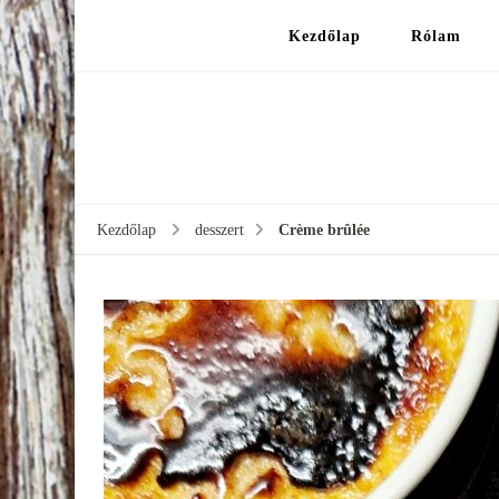
Kezdőlap
Rólam
Kezdőlap
desszert
Crème brûlée