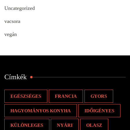
Uncategorized
vacsora
vegán
Címkék
EGÉSZSÉGES
FRANCIA
GYORS
HAGYOMÁNYOS KONYHA
IDŐIGÉNYES
KÜLÖNLEGES
NYÁRI
OLASZ