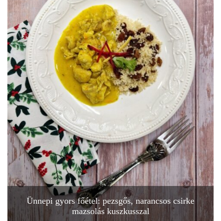
Ünnepi gyors főétel: pezsgős, narancsos csirke
mazsolás kuszkusszal