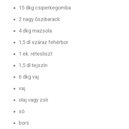
15 dkg csiperkegomba
2 nagy őszibarack
4 dkg mazsola
1,5 dl száraz fehérbor
1 ek. rétesliszt
1,5 dl tejszín
6 dkg vaj
vaj
olaj vagy zsír
só
bors