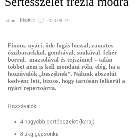
Sertésszelet frézia módra
frissítve
admin
2023.08.23.
Finom, nyári, üde fogás hússal, zamatos
őszibarackkal, gombával, sonkával, fehér
borral, mazsolával és tejszínnel – talán
többet nem is kell mondani róla, elég, ha a
hozzávalók „beszélnek”. Nálunk abszolút
kedvenc lett, biztos, hogy tartósan felkerül a
nyári repertoárra.
Hozzávalók:
4 nagyobb sertésszelet (karaj)
8 dkg gépsonka