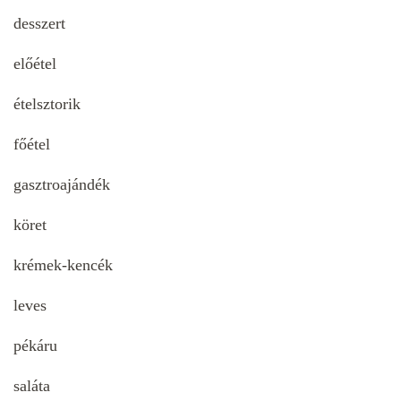
desszert
előétel
ételsztorik
főétel
gasztroajándék
köret
krémek-kencék
leves
pékáru
saláta