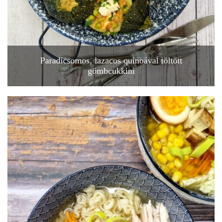
Paradicsomos, lazacos quinoával töltött
gömbcukkini