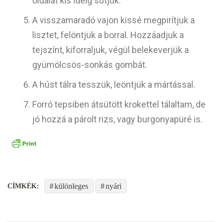
oldalát kis ideig sütjük.
A visszamaradó vajon kissé megpirítjuk a
lisztet, felöntjük a borral. Hozzáadjuk a
tejszínt, kiforraljuk, végül belekeverjük a
gyümölcsös-sonkás gombát.
A húst tálra tesszük, leöntjük a mártással.
Forró tepsiben átsütött krokettel tálaltam, de
jó hozzá a párolt rizs, vagy burgonyapüré is.
különleges
nyári
CÍMKÉK: