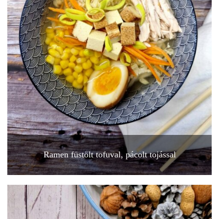
Ramen füstölt tofuval, pácolt tojással