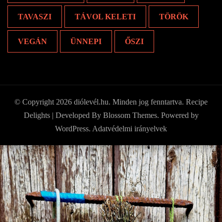
TAVASZI
TÁVOL KELETI
TÖRÖK
VEGÁN
ÜNNEPI
ŐSZI
© Copyright 2026
diólevél.hu
. Minden jog fenntartva.
Recipe
Delights | Developed By
Blossom Themes
. Powered by
WordPress
.
Adatvédelmi irányelvek