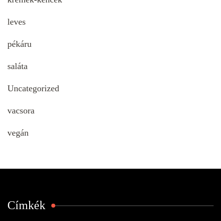
leves
pékáru
saláta
Uncategorized
vacsora
vegán
Címkék