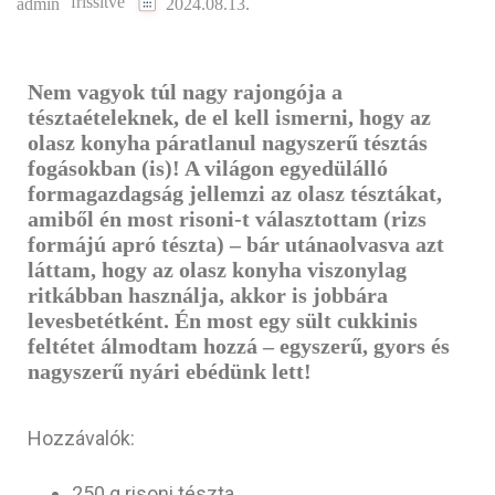
frissítve
admin
2024.08.13.
Nem vagyok túl nagy rajongója a
tésztaételeknek, de el kell ismerni, hogy az
olasz konyha páratlanul nagyszerű tésztás
fogásokban (is)! A világon egyedülálló
formagazdagság jellemzi az olasz tésztákat,
amiből én most risoni-t választottam (rizs
formájú apró tészta) – bár utánaolvasva azt
láttam, hogy az olasz konyha viszonylag
ritkábban használja, akkor is jobbára
levesbetétként. Én most egy sült cukkinis
feltétet álmodtam hozzá – egyszerű, gyors és
nagyszerű nyári ebédünk lett!
Hozzávalók:
250 g risoni tészta