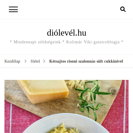
diólevél.hu
* Mindennapi zöldségeink * Kolimár Viki gasztroblogja *
Kezdőlap
főétel
Kétsajtos risoni szalonnás sült cukkinivel