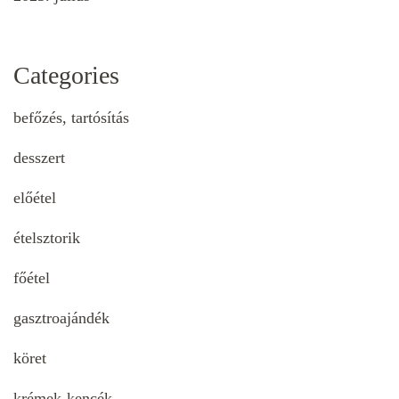
Categories
befőzés, tartósítás
desszert
előétel
ételsztorik
főétel
gasztroajándék
köret
krémek-kencék