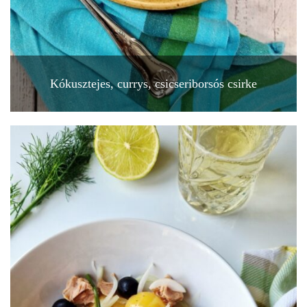
Kókusztejes, currys, csicseriborsós csirke