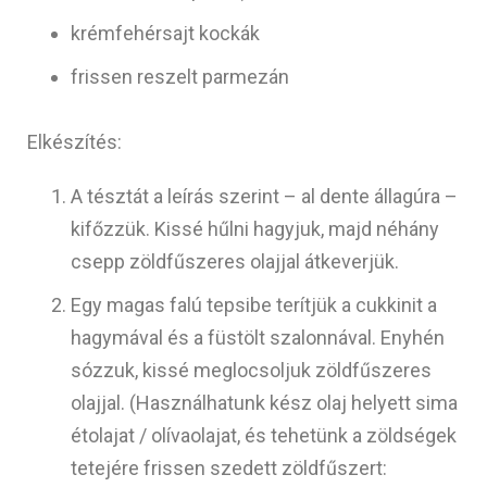
krémfehérsajt kockák
frissen reszelt parmezán
Elkészítés:
A tésztát a leírás szerint – al dente állagúra –
kifőzzük. Kissé hűlni hagyjuk, majd néhány
csepp zöldfűszeres olajjal átkeverjük.
Egy magas falú tepsibe terítjük a cukkinit a
hagymával és a füstölt szalonnával. Enyhén
sózzuk, kissé meglocsoljuk zöldfűszeres
olajjal. (Használhatunk kész olaj helyett sima
étolajat / olívaolajat, és tehetünk a zöldségek
tetejére frissen szedett zöldfűszert: