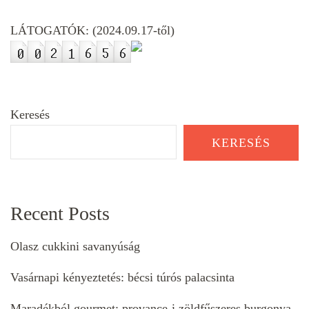
LÁTOGATÓK: (2024.09.17-től)
Keresés
KERESÉS
Recent Posts
Olasz cukkini savanyúság
Vasárnapi kényeztetés: bécsi túrós palacsinta
Maradékból gourmet: provance-i zöldfűszeres burgonya