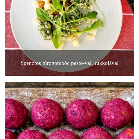
Spenótos túrógombóc pesto-val, rukkolával