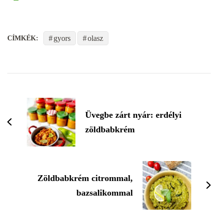
gyors
olasz
CÍMKÉK:
Üvegbe zárt nyár: erdélyi
zöldbabkrém
Zöldbabkrém citrommal,
bazsalikommal